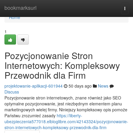
Home
bookmarksurl
Togg
navi
Home
1
Pozycjonowanie Stron
Internetowych: Kompleksowy
Przewodnik dla Firm
projektowanie-aplikacji-601944
50 days ago
News
Discuss
Pozycjonowanie stron internetowych, znane również jako SEO
optymalne pozycjonowanie, jest niezbędnym elementem planu
marketingowych wielej firmy. Niniejszy kompleksowy opis pomoże
Państwu zrozumieć zasady
https://liberty-
ubezpieczenia577018.elbloglibre.com/42143324/pozycjonowanie-
stron-internetowych-kompleksowy-przewodnik-dla-firm