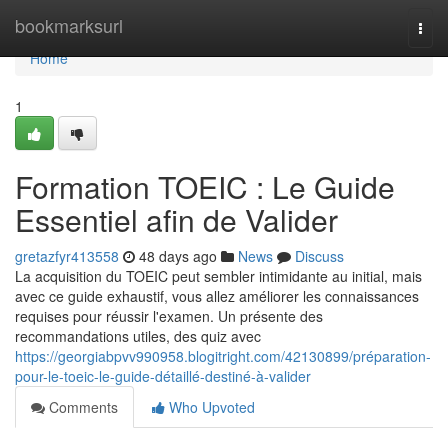
Home
bookmarksurl
Togg
navi
Home
1
Formation TOEIC : Le Guide
Essentiel afin de Valider
gretazfyr413558
48 days ago
News
Discuss
La acquisition du TOEIC peut sembler intimidante au initial, mais
avec ce guide exhaustif, vous allez améliorer les connaissances
requises pour réussir l'examen. Un présente des
recommandations utiles, des quiz avec
https://georgiabpvv990958.blogitright.com/42130899/préparation-
pour-le-toeic-le-guide-détaillé-destiné-à-valider
Comments
Who Upvoted