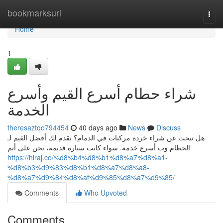
Home
bookmarksurl
Togg
navi
Home
1
شراء حطام أسرع القيم وأسرع
الخدمة
theresaztqo794454
40 days ago
News
Discuss
هل تبحث عن شراء خردة مركبات في الدمام؟ نقدم لك أفضل القيم لـ
الحطام وب أسرع خدمة. سواء كانت سيارة قديمة، نحن على أتم
https://hiraj.co/%d8%b4%d8%b1%d8%a7%d8%a1-
%d8%b3%d9%83%d8%b1%d8%a7%d8%a8-
%d8%a7%d9%84%d8%af%d9%85%d8%a7%d9%85/
Comments
Who Upvoted
Comments