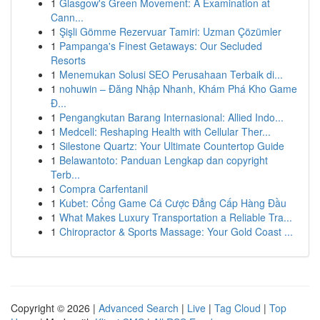
1
Glasgow's Green Movement: A Examination at
Cann...
1
Şişli Gömme Rezervuar Tamiri: Uzman Çözümler
1
Pampanga's Finest Getaways: Our Secluded
Resorts
1
Menemukan Solusi SEO Perusahaan Terbaik di...
1
nohuwin – Đăng Nhập Nhanh, Khám Phá Kho Game
Đ...
1
Pengangkutan Barang Internasional: Allied Indo...
1
Medcell: Reshaping Health with Cellular Ther...
1
Silestone Quartz: Your Ultimate Countertop Guide
1
Belawantoto: Panduan Lengkap dan copyright
Terb...
1
Compra Carfentanil
1
Kubet: Cổng Game Cá Cược Đẳng Cấp Hàng Đầu
1
What Makes Luxury Transportation a Reliable Tra...
1
Chiropractor & Sports Massage: Your Gold Coast ...
Copyright © 2026 |
Advanced Search
|
Live
|
Tag Cloud
|
Top