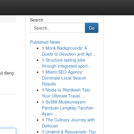
Search
Go
Published News
1
Monk Backgrounds: A
Guide to Devotion and Apt...
1
Structure lasting jobs
through integrated sport...
1
Miami SEO Agency:
ui đang
Dominate Local Search
Results
1
Noida to Rishikesh Taxi:
Your Ultimate Travel ...
1
Sv388 Museumayam:
Panduan Lengkap Taruhan
Ayam ...
1
The Culinary Journey with
Delicuan
1
Unwind & Rejuvenate: Top