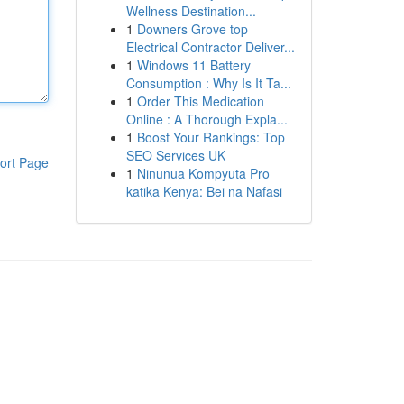
Wellness Destination...
1
Downers Grove top
Electrical Contractor Deliver...
1
Windows 11 Battery
Consumption : Why Is It Ta...
1
Order This Medication
Online : A Thorough Expla...
1
Boost Your Rankings: Top
SEO Services UK
ort Page
1
Ninunua Kompyuta Pro
katika Kenya: Bei na Nafasi