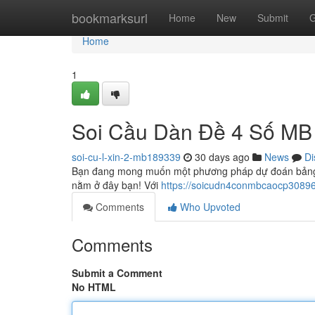
Home
bookmarksurl
Home
New
Submit
G
Home
1
Soi Cầu Dàn Đề 4 Số MB 
soi-cu-l-xin-2-mb189339
30 days ago
News
Di
Bạn đang mong muốn một phương pháp dự đoán bảng đề
nằm ở đây bạn! Với
https://soicudn4conmbcaocp30896
Comments
Who Upvoted
Comments
Submit a Comment
No HTML