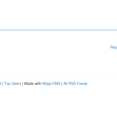
Rep
d
|
Top Users
| Made with
Kliqqi CMS
|
All RSS Feeds