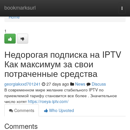
Home
bookmarksurl
Togg
navi
Home
1
Недорогая подписка на IPTV
Как максимум за свои
потраченные средства
georgiakxxd701241
27 days ago
News
Discuss
В современном мире желание стабильного IPTV по
приемлемой тарифу становится все более . Значительное
число хотят
https://roeya-iptv.com/
Comments
Who Upvoted
Comments