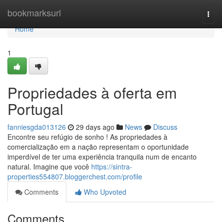
Home
bookmarksurl
Togg
navi
Home
1
Propriedades à oferta em
Portugal
fanniesgda013126
29 days ago
News
Discuss
Encontre seu refúgio de sonho ! As propriedades à
comercialização em a nação representam o oportunidade
imperdível de ter uma experiência tranquila num de encanto
natural. Imagine que você
https://sintra-
properties554807.bloggerchest.com/profile
Comments
Who Upvoted
Comments